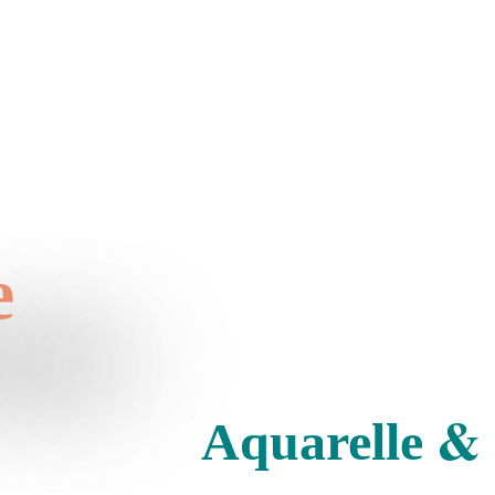
e
&
Aquarelle