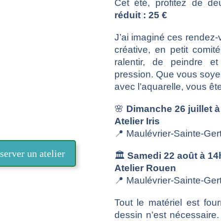
Cet été, profitez de de
réduit : 25 €
J’ai imaginé ces rende
créative, en petit comi
ralentir, de peindre e
pression. Que vous soyez
avec l’aquarelle, vous êt
🌸
Dimanche 26 juillet à
Atelier Iris
📍 Maulévrier-Sainte-Ger
server un atelier
🏛️
Samedi 22 août à 14
Atelier Rouen
📍 Maulévrier-Sainte-Ger
Tout le matériel est fo
dessin n’est nécessaire. 