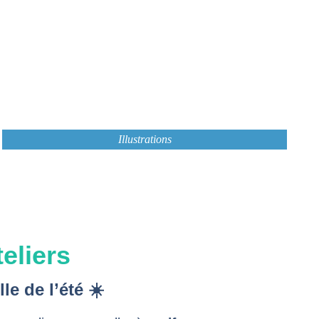
Illustrations
eliers
le de l’été ☀️