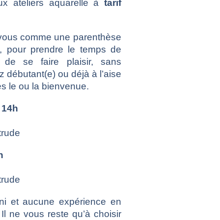
ux ateliers aquarelle à
tarif
z-vous comme une parenthèse
té, pour prendre le temps de
t de se faire plaisir, sans
 débutant(e) ou déjà à l’aise
es le ou la bienvenue.
 14h
trude
h
trude
urni et aucune expérience en
Il ne vous reste qu’à choisir