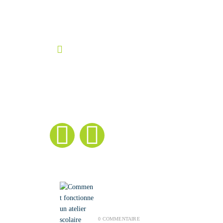
Email:
cecirka@gmail.com
Boutique:
Cecirka Etsy
|
Suivez mes
nouveautés
|
Derniers articles
Comment fonctionne un
atelier scolaire
JUILLET 28, 2026
/
0 COMMENTAIRE