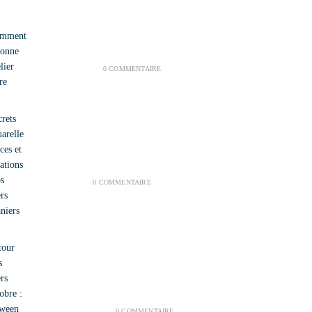
Derniers articles
Comment fonctionne un atelier scolaire
JUILLET 28, 2026
/
0 COMMENTAIRE
Secrets d’Aquarelle : Astuces et Inspirations de
Nos Ateliers Printaniers
AVRIL 3, 2025
/
0 COMMENTAIRE
Retour sur les Ateliers d’Octobre : Halloween et
Octobre Rose 🎃🌸
NOVEMBRE 14, 2024
/
0 COMMENTAIRE