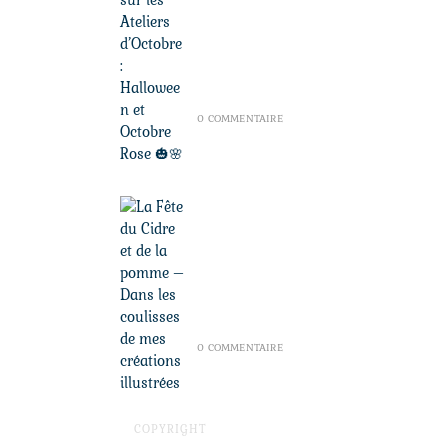
Retour sur les
Ateliers d’Octobre :
Halloween et Octobre
Rose 🎃🌸
NOVEMBRE 14, 2024
/
0 COMMENTAIRE
La Fête du Cidre et de
la pomme – Dans les
coulisses de mes
créations illustrées
JUILLET 27, 2025
/
0 COMMENTAIRE
COPYRIGHT
@PIAFCREATION