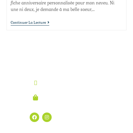
fiche anniversaire personnalisée pour mon neveu. Ni
une ni deux, je demande à ma belle soeur,…
Continuer La Lecture
| Me contacter
Email:
cecirka@gmail.com
Boutique:
Cecirka Etsy
|
Suivez mes nouveautés
|
Derniers articles