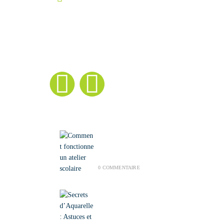
Boutique:
Cecirka Etsy
|
Suivez mes
nouveautés
|
Derniers articles
Comment fonctionne un
atelier scolaire
JUILLET 28, 2026
/
0 COMMENTAIRE
Secrets d’Aquarelle :
Astuces et Inspirations